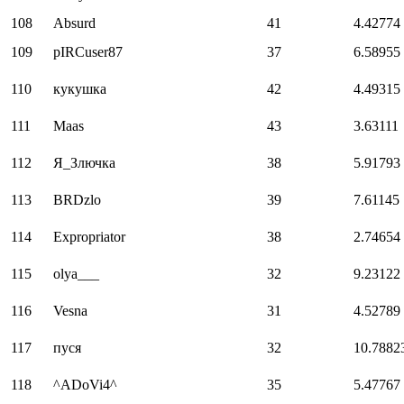
108
Absurd
41
4.42774
109
pIRCuser87
37
6.58955
110
кукушка
42
4.49315
111
Maas
43
3.63111
112
Я_Злючка
38
5.91793
113
BRDzlo
39
7.61145
114
Expropriator
38
2.74654
115
olya___
32
9.23122
116
Vesna
31
4.52789
117
пуся
32
10.7882
118
^ADoVi4^
35
5.47767