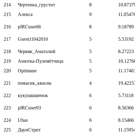
214
Чертенка_грустит
8
10.8737
215
Алекса
9
11.0547
216
pIRCuser66
8
9.18789
217
Guest11042010
5
5.53192
218
Червяк_Анатолий
5
8.27223
219
Анютка-Пулемётчица
5
10.1276
220
Oprimane
5
11.1746
221
пивасик_квасик
4
19.4225
222
кукушшшенок
6
5.73118
223
pIRCuser93
6
8.56366
224
Uhas
6
8.15466
225
ДаунСтрит
6
11.1595