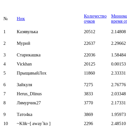
Количество
Минима
№
Ник
очков
время о
1
Казявулька
20512
2.14808
2
Мурий
22637
2.29662
3
Старикашка
22036
1.58484
4
Vickhan
20125
0.00153
5
ПрыщавыйЛох
11860
2.33331
6
Зайкуля
7275
2.76776
7
Herus_Dlinus
3833
2.03348
8
Лямурчик27
3770
2.17331
9
Тато4ка
3869
1.95973
10
~Klik~[ away`ko ]
2296
2.48510