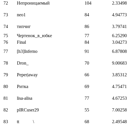
72
Непроницаемый
104
2.33498
73
neo1
84
4.94773
74
типчиг
86
3.79741
75
Чертенок_в_юбке
77
6.25290
76
Final
84
3.04273
77
[h3]Inferno
91
6.87808
78
Dron_
70
9.00683
79
Peper|away
66
3.85312
80
Ритка
69
4.75471
81
lisа-alisa
77
4.67253
82
pIRCuser29
55
7.00258
83
tt \
68
2.49548