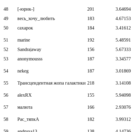
48
[-юрик-]
201
3.64694
49
весь_хочу_любить
183
4.67153
50
сахарок
184
3.41612
51
marine
192
5.48591
52
Sandra|away
156
5.67333
53
anonymousss
187
3.34577
54
nekeg
187
3.01869
55
Трансцендентная жопа галактики
218
3.14108
56
alexRX
155
5.94098
57
малюта
166
2.93076
58
Рас_тяпкА
182
3.99312
59
andruxa13
138
4.14736