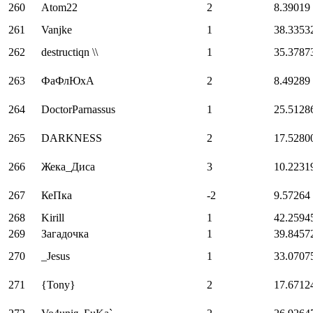
260
Atom22
2
8.39019
261
Vanjke
1
38.3353
262
destructiqn \\
1
35.3787
263
ФаФлЮхА
2
8.49289
264
DoctorParnassus
1
25.5128
265
DARKNESS
2
17.5280
266
Жека_Диса
3
10.2231
267
КеПка
-2
9.57264
268
Kirill
1
42.2594
269
Загадочка
1
39.8457
270
_Jesus
1
33.0707
271
{Tony}
2
17.6712