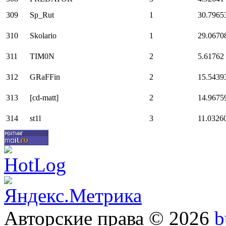
309
Sp_Rut
1
30.7965
310
Skolario
1
29.0670
311
TIM0N
2
5.61762
312
GRaFFin
2
15.5439
313
[cd-matt]
2
14.9675
314
st1l
3
11.0326
Авторские права © 2026
b