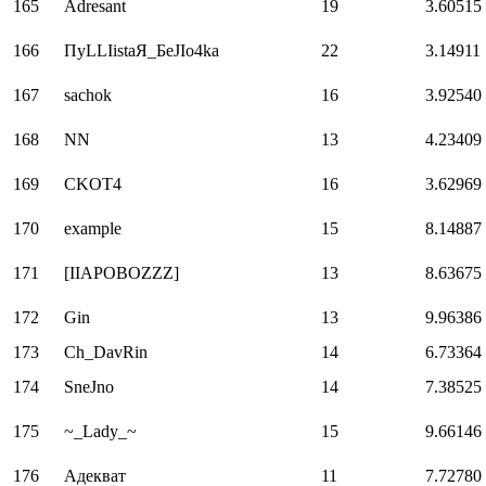
165
Adresant
19
3.60515
166
ПуLLIistaЯ_БеJIo4ka
22
3.14911
167
sachok
16
3.92540
168
NN
13
4.23409
169
CKOT4
16
3.62969
170
example
15
8.14887
171
[IIAPOBOZZZ]
13
8.63675
172
Gin
13
9.96386
173
Ch_DavRin
14
6.73364
174
SneJno
14
7.38525
175
~_Lady_~
15
9.66146
176
Адекват
11
7.72780