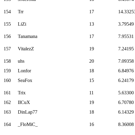
154
Trr
17
14.3325
155
LiZi
13
3.79549
156
Tanamana
17
7.95531
157
VitalezZ
19
7.24195
158
uhs
20
7.09358
159
Lonfor
18
6.84976
160
SeaFox
15
6.24179
161
Trix
11
5.63300
162
IICuX
19
6.70780
163
DinLap77
18
6.14329
164
_FloMiC_
16
8.36008