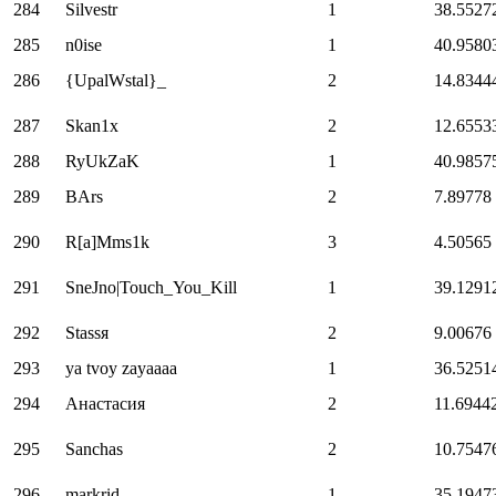
284
Silvestr
1
38.5527
285
n0ise
1
40.9580
286
{UpalWstal}_
2
14.8344
287
Skan1x
2
12.6553
288
RyUkZaK
1
40.9857
289
BArs
2
7.89778
290
R[a]Mms1k
3
4.50565
291
SneJno|Touch_You_Kill
1
39.1291
292
Stassя
2
9.00676
293
ya tvoy zayaaaa
1
36.5251
294
Анастасия
2
11.6944
295
Sanchas
2
10.7547
296
markrid
1
35.1947