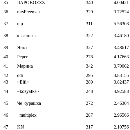
35
IIAPOBOZZZ
340
4.00421
36
mrsFreeman
329
3.72524
37
nip
311
5.56308
38
кысанька
322
3.46180
39
Янот
327
3.48617
40
Peper
278
4.17663
41
Марина
342
3.70002
42
ddr
295
3.83155
43
~Elfi~
289
3.82437
44
~kozyafka~
248
4.92588
45
Че_бурашка
272
2.46304
46
_multiplex_
287
2.96566
47
KN
317
2.10756