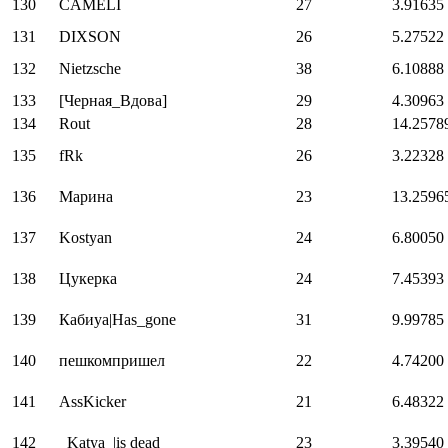
130
CAMELI
27
3.91635
131
DIXSON
26
5.27522
132
Nietzsche
38
6.10888
133
[Черная_Вдова]
29
4.30963
134
Rout
28
14.2578
135
fRk
26
3.22328
136
Maринa
23
13.2596
137
Kostyan
24
6.80050
138
Цукерка
24
7.45393
139
Кабиуа|Has_gone
31
9.99785
140
пешкомпришел
22
4.74200
141
AssKicker
21
6.48322
142
_Katya_|is dead
23
3.39540