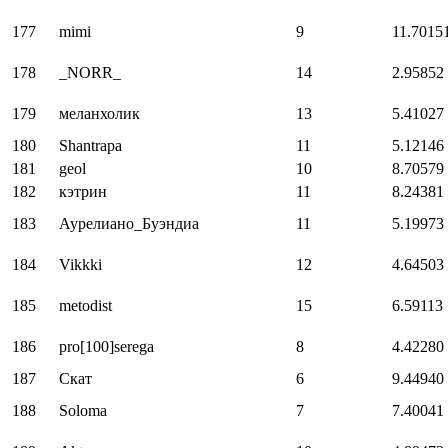
177
mimi
9
11.7015
178
_NORR_
14
2.95852
179
меланхолик
13
5.41027
180
Shantrapa
11
5.12146
181
geol
10
8.70579
182
кэтрин
11
8.24381
183
Аурелиано_Буэндиа
11
5.19973
184
Vikkki
12
4.64503
185
metodist
15
6.59113
186
pro[100]serega
8
4.42280
187
Скат
6
9.44940
188
Soloma
7
7.40041