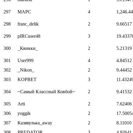
297
MAPC
4
1,246.4
298
franc_delik
2
9.66517
299
pIRCuser48
3
19.4337
300
_Квикки_
2
5.21319
301
User999
4
4.84512
302
_Nikon_
2
9.44452
303
KOPBET
3
11.4324
304
~Самый Классный Ковбой~
2
9.41532
305
Arti
2
7.62406
306
yoggik
2
17.5005
307
Казявулька_away
2
8.11010
308
PREDATOR
3
4.92641