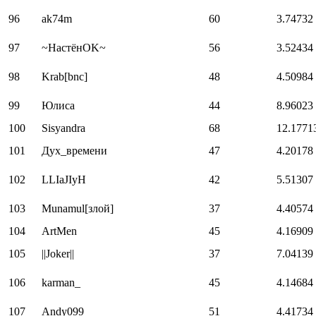
96
ak74m
60
3.74732
97
~HастёнOK~
56
3.52434
98
Krab[bnc]
48
4.50984
99
Юлиса
44
8.96023
100
Sisyandra
68
12.1771
101
Дух_времени
47
4.20178
102
LLIaJIyH
42
5.51307
103
Munamul[злой]
37
4.40574
104
ArtMen
45
4.16909
105
||Joker||
37
7.04139
106
karman_
45
4.14684
107
Andy099
51
4.41734