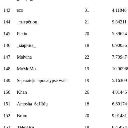
143
eco
31
4.11848
144
_тигрёнок_
21
9.84211
145
Pekin
20
5.39654
146
_марина_
18
6.90036
147
Malvina
22
7.70947
148
MoMoMo
19
10.9096
149
Separate|in apocalypse wait
19
5.16309
150
Khan
26
4.01445
151
Antosha_6eJIbIu
18
6.60174
152
Brom
20
9.91481
153
ЗМеЮка
18
6.45074