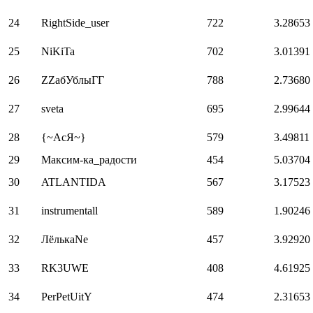
24
RightSide_user
722
3.28653
25
NiKiTa
702
3.01391
26
ZZабУблыГГ
788
2.73680
27
sveta
695
2.99644
28
{~АсЯ~}
579
3.49811
29
Максим-ка_радости
454
5.03704
30
ATLANTIDA
567
3.17523
31
instrumentall
589
1.90246
32
ЛёлькаNe
457
3.92920
33
RK3UWE
408
4.61925
34
PerPetUitY
474
2.31653