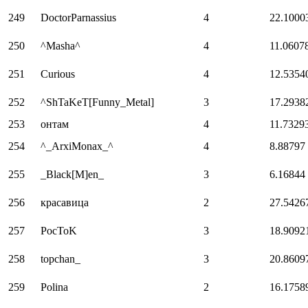
249
DoctorParnassius
4
22.1000
250
^Masha^
4
11.0607
251
Curious
4
12.5354
252
^ShTaKeT[Funny_Metal]
3
17.2938
253
онтам
4
11.7329
254
^_ArxiMonax_^
4
8.88797
255
_Black[M]en_
3
6.16844
256
красавица
2
27.5426
257
PocToK
3
18.9092
258
topchan_
3
20.8609
259
Polina
2
16.1758