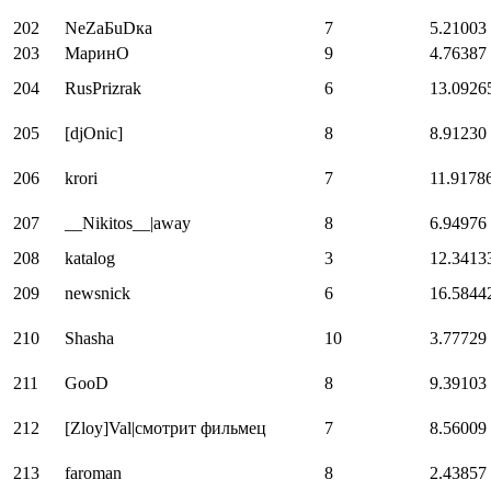
202
NеZaБuDка
7
5.21003
203
МаринО
9
4.76387
204
RusPrizrak
6
13.0926
205
[djOnic]
8
8.91230
206
krori
7
11.9178
207
__Nikitos__|away
8
6.94976
208
katalog
3
12.3413
209
newsnick
6
16.5844
210
Shasha
10
3.77729
211
GooD
8
9.39103
212
[Zloy]Val|смотрит фильмец
7
8.56009
213
faroman
8
2.43857