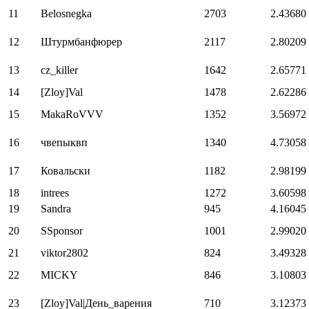
11
Belosnegka
2703
2.43680
12
Штурмбанфюрер
2117
2.80209
13
cz_killer
1642
2.65771
14
[Zloy]Val
1478
2.62286
15
MakaRoVVV
1352
3.56972
16
чвепыквп
1340
4.73058
17
Ковальски
1182
2.98199
18
intrees
1272
3.60598
19
Sandra
945
4.16045
20
SSponsor
1001
2.99020
21
viktor2802
824
3.49328
22
MICKY
846
3.10803
23
[Zloy]Val|День_варения
710
3.12373