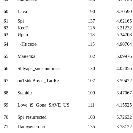
60
Lava
190
3.70590
61
Spi
137
4.62165
62
KeeF
125
3.21232
63
Ирэн
118
5.34708
64
_-Писюн-_
115
4.90764
65
Мане4ка
102
5.09976
66
Shlyapa_snusmumrica
130
4.02056
67
ouTsideBoy|в_ТанКе
107
3.59422
68
Stanidir
109
3.47067
69
Love_iS_Gona_SAVE_US
111
4.15525
70
Spi_resurrected
103
5.72632
71
Пашуля сплю
135
3.78122