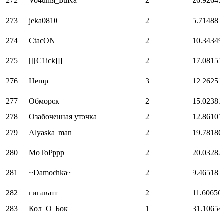
272
Vo4uniя_БuKa`
2
26.9264
273
jeka0810
2
5.71488
274
CtacON
2
10.3434
275
[[[C1ick]]]
2
17.0815
276
Hemp
3
12.2625
277
Обморок
2
15.0238
278
Озабоченная уточка
2
12.8610
279
Alyaska_man
2
19.7818
280
MoToPppp
2
20.0328
281
~Damochka~
2
9.46518
282
гигаватт
2
11.6065
283
Кол_О_Бок
1
31.1065