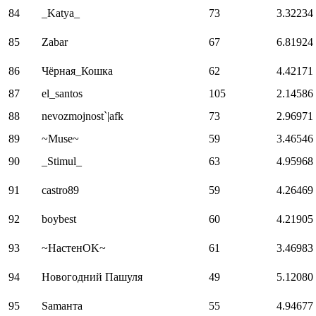
84
_Katya_
73
3.32234
85
Zabar
67
6.81924
86
Чёрная_Кошка
62
4.42171
87
el_santos
105
2.14586
88
nevozmojnost`|afk
73
2.96971
89
~Muse~
59
3.46546
90
_Stimul_
63
4.95968
91
castro89
59
4.26469
92
boybest
60
4.21905
93
~НастенOK~
61
3.46983
94
Новогодний Пашуля
49
5.12080
95
Sаmанта
55
4.94677