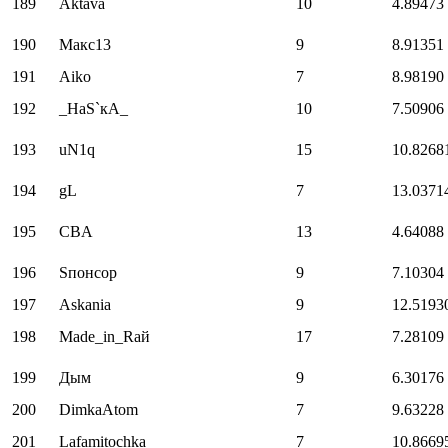
189
Aktava
10
4.89473
190
Макс13
9
8.91351
191
Аiko
7
8.98190
192
_НаS`кА_
10
7.50906
193
uN1q
15
10.8268
194
gL
7
13.0371
195
CBA
13
4.64088
196
Sпонсор
9
7.10304
197
Askania
9
12.5193
198
Made_in_Raй
17
7.28109
199
Дым
9
6.30176
200
DimkaAtom
7
9.63228
201
Lafamitochka
7
10.8669