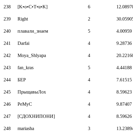
238
[K•o•C•T•u•K]
6
12.0897
239
Right
2
30.0590
240
плавали_знаем
5
4.00959
241
Darfai
4
9.28736
242
Moya_Shlyapa
4
20.2216
243
fan_kras
5
4.44188
244
БЕР
4
7.61515
245
ПрыщавыЛох
4
8.59623
246
РеМуС
4
9.87407
247
[СДОХНИПОНИ]
4
8.59626
248
mariasha
3
13.2389