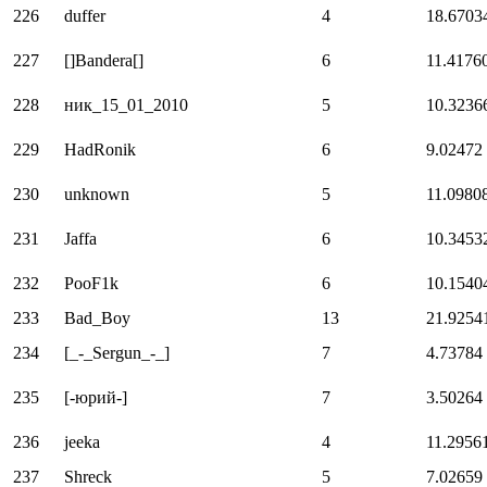
226
duffer
4
18.6703
227
[]Bandera[]
6
11.4176
228
ник_15_01_2010
5
10.3236
229
HadRonik
6
9.02472
230
unknown
5
11.0980
231
Jaffa
6
10.3453
232
PooF1k
6
10.1540
233
Bad_Boy
13
21.9254
234
[_-_Sergun_-_]
7
4.73784
235
[-юрий-]
7
3.50264
236
jeeka
4
11.2956
237
Shreck
5
7.02659