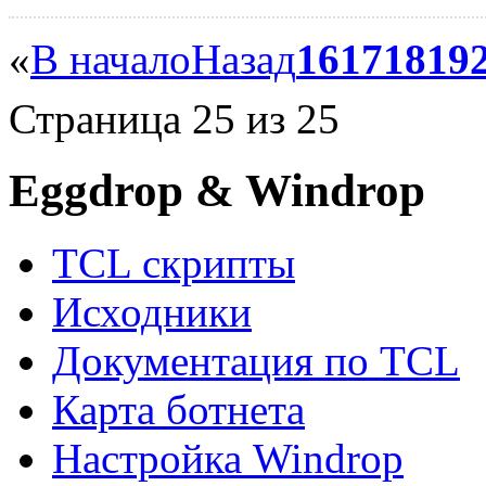
«
В начало
Назад
16
17
18
19
Страница 25 из 25
Eggdrop & Windrop
TCL скрипты
Исходники
Документация по TCL
Карта ботнета
Настройка Windrop