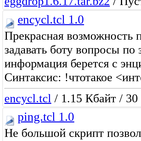
eggdrop1.6.17.tar.bz2
/ Пус
encycl.tcl 1.0
Прекрасная возможность п
задавать боту вопросы по
информация берется с энц
Синтаксис: !чтотакое <ин
encycl.tcl
/ 1.15 Кбайт / 30
ping.tcl 1.0
Не большой скрипт позво