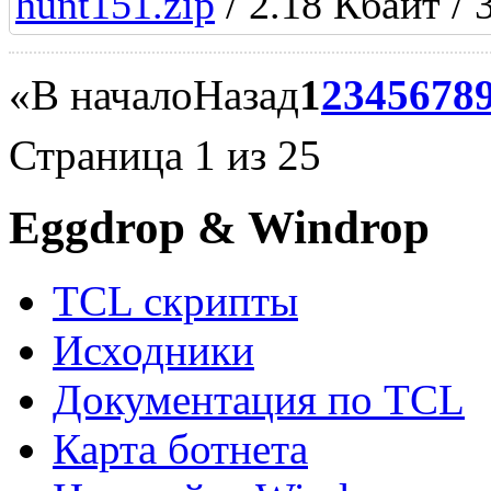
hunt151.zip
/ 2.18 Кбайт / 
«
В начало
Назад
1
2
3
4
5
6
7
8
Страница 1 из 25
Eggdrop & Windrop
TCL скрипты
Исходники
Документация по TCL
Карта ботнета