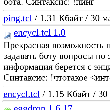
бота. Синтаксис: !пинг
ping.tcl
/ 1.31 Кбайт / 30 м
encycl.tcl 1.0
Прекрасная возможность п
задавать боту вопросы по
информация берется с энц
Синтаксис: !чтотакое <ин
encycl.tcl
/ 1.15 Кбайт / 30
eggdrop 1.6.17